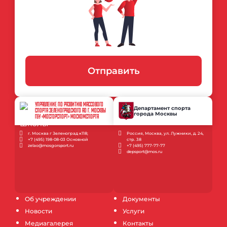
Отправить
УПРАВЛЕНИЕ ПО РАЗВИТИЮ МАССОВОГО
Департамент спорта
СПОРТА ЗЕЛЕНОГРАДСКОГО АО Г. МОСКВЫ
города Москвы
ГБУ «МОСГОРСПОРТ» МОСКОМСПОРТА
г. Москва г Зеленоград к118;
Россия, Москва, ул. Лужники, д. 24,
+7 (495) 198-08-03 Основной
стр. 38
zelao@mosgorsport.ru
+7 (495) 777-77-77
depsport@mos.ru
Об учреждении
Документы
Новости
Услуги
Медиагалерея
Контакты