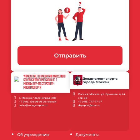
Отправить
УПРАВЛЕНИЕ ПО РАЗВИТИЮ МАССОВОГО
Департамент спорта
СПОРТА ЗЕЛЕНОГРАДСКОГО АО Г.
города Москвы
МОСКВЫ ГБУ «МОСГОРСПОРТ»
МОСКОМСПОРТА
Россия, Москва, ул. Лужники, д. 24,
г. Москва г Зеленоград к118;
стр. 38
+7 (495) 198-08-03 Основной
+7 (495) 777-77-77
zelao@mosgorsport.ru
depsport@mos.ru
Об учреждении
Документы