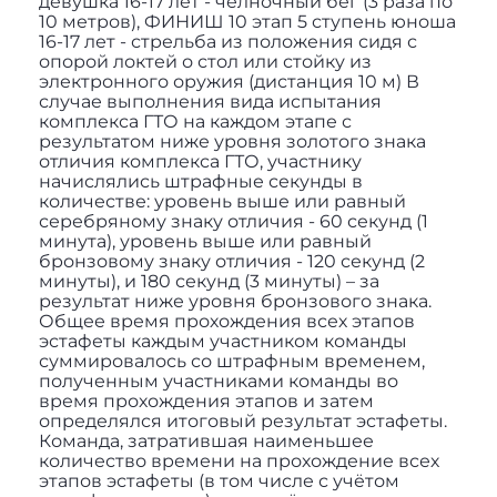
девушка 16-17 лет - челночный бег (3 раза по
10 метров), ФИНИШ 10 этап 5 ступень юноша
16-17 лет - стрельба из положения сидя с
опорой локтей о стол или стойку из
электронного оружия (дистанция 10 м) В
случае выполнения вида испытания
комплекса ГТО на каждом этапе с
результатом ниже уровня золотого знака
отличия комплекса ГТО, участнику
начислялись штрафные секунды в
количестве: уровень выше или равный
серебряному знаку отличия - 60 секунд (1
минута), уровень выше или равный
бронзовому знаку отличия - 120 секунд (2
минуты), и 180 секунд (3 минуты) – за
результат ниже уровня бронзового знака.
Общее время прохождения всех этапов
эстафеты каждым участником команды
суммировалось со штрафным временем,
полученным участниками команды во
время прохождения этапов и затем
определялся итоговый результат эстафеты.
Команда, затратившая наименьшее
количество времени на прохождение всех
этапов эстафеты (в том числе с учётом