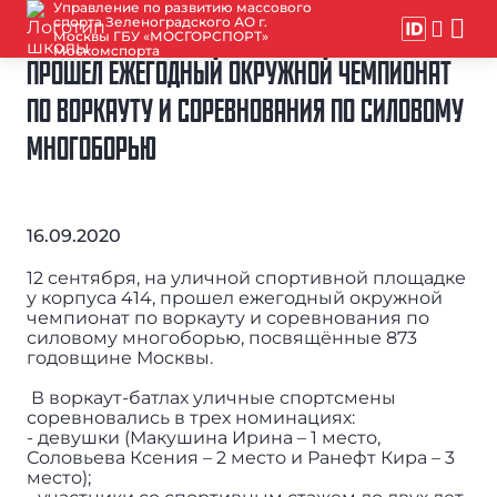
Управление по развитию массового
спорта Зеленоградского АО г.
Москвы ГБУ «МОСГОРСПОРТ»
Москомспорта
ПРОШЕЛ ЕЖЕГОДНЫЙ ОКРУЖНОЙ ЧЕМПИОНАТ
ПО ВОРКАУТУ И СОРЕВНОВАНИЯ ПО СИЛОВОМУ
МНОГОБОРЬЮ
16.09.2020
12 сентября, на уличной спортивной площадке
у корпуса 414, прошел ежегодный окружной
чемпионат по воркауту и соревнования по
силовому многоборью, посвящённые 873
годовщине Москвы.
В воркаут-батлах уличные спортсмены
соревновались в трех номинациях:
- девушки (Макушина Ирина – 1 место,
Соловьева Ксения – 2 место и Ранефт Кира – 3
место);