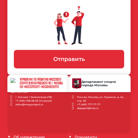
Отправить
УПРАВЛЕНИЕ ПО РАЗВИТИЮ МАССОВОГО
Департамент спорта
СПОРТА ЗЕЛЕНОГРАДСКОГО АО Г. МОСКВЫ
города Москвы
ГБУ «МОСГОРСПОРТ» МОСКОМСПОРТА
г. Москва г Зеленоград к118;
Россия, Москва, ул. Лужники, д. 24,
+7 (495) 198-08-03 Основной
стр. 38
zelao@mosgorsport.ru
+7 (495) 777-77-77
depsport@mos.ru
Об учреждении
Документы