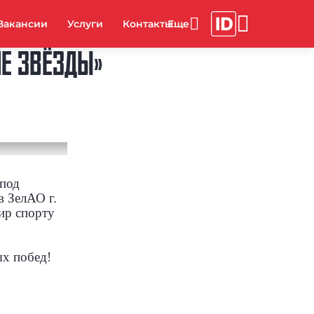
Вакансии
Услуги
Контакты
Е ЗВЁЗДЫ»
 под
в ЗелАО г.
ир спорту
!
х побед!