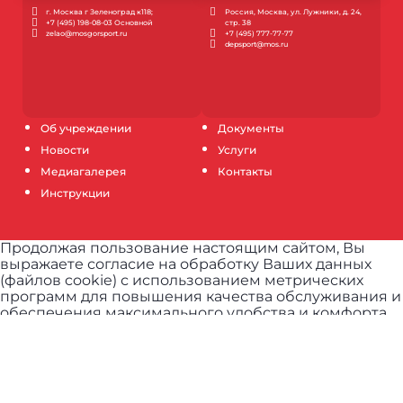
г. Москва г Зеленоград к118;
Россия, Москва, ул. Лужники, д. 24,
+7 (495) 198-08-03 Основной
стр. 38
zelao@mosgorsport.ru
+7 (495) 777-77-77
depsport@mos.ru
Об учреждении
Документы
Новости
Услуги
Медиагалерея
Контакты
Инструкции
Продолжая пользование настоящим сайтом, Вы
выражаете согласие на обработку Ваших данных
(файлов cookie) с использованием метрических
программ для повышения качества обслуживания и
обеспечения максимального удобства и комфорта
пользователей при использовании сайта.
Узнать
подробнее.
ПРИНЯТЬ